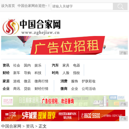
设为首页
中国合家网欢迎您~！
广告
资讯
社会
国内
娱乐
汽车
家具
电器
财经
新车
导购
科技
时尚
人脸
指纹
家居
游戏
微店
微商行情
消费
服饰
护肤彩妆
企业
商讯
贷款
财经行情
微商
企业
公司活动
广告
广告
中国合家网
>
资讯
> 正文