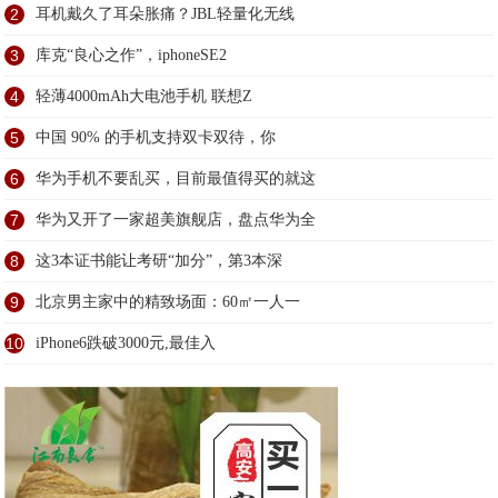
2
耳机戴久了耳朵胀痛？JBL轻量化无线
3
库克“良心之作”，iphoneSE2
4
轻薄4000mAh大电池手机 联想Z
5
中国 90% 的手机支持双卡双待，你
6
华为手机不要乱买，目前最值得买的就这
7
华为又开了一家超美旗舰店，盘点华为全
8
这3本证书能让考研“加分”，第3本深
9
北京男主家中的精致场面：60㎡一人一
10
iPhone6跌破3000元,最佳入