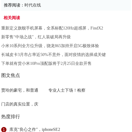
推荐阅读：
时代在线
相关阅读
重新定义旗舰手机屏幕，全系标配120Hz超感屏，FindX2
新零售“中场之战”，红人装破局再升级
小米10系列全方位升级，骁龙865加持开启5G极致体验
长城皮卡3月市占率近50%不意外，面对疫情的选择成关键
下单就有货小米10Pro顶配版将于2月25日全款开售
图文焦点
贾玲的豪宅，和普通
专业人士下场！检察
门店的真实位置，庆
热度排行
1
库克“良心之作”，iphoneSE2