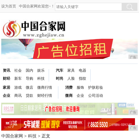
设为首页
中国合家网欢迎您~！
广告
资讯
社会
国内
娱乐
汽车
家具
电器
财经
新车
导购
科技
时尚
人脸
指纹
家居
游戏
微店
微商行情
消费
服饰
护肤彩妆
企业
商讯
贷款
财经行情
微商
企业
公司活动
广告
广告
中国合家网
>
科技
> 正文