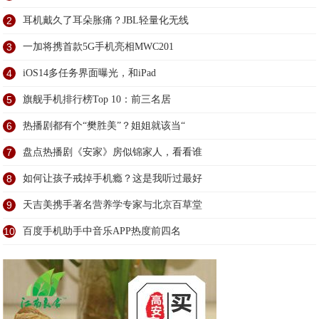
2
耳机戴久了耳朵胀痛？JBL轻量化无线
3
一加将携首款5G手机亮相MWC201
4
iOS14多任务界面曝光，和iPad
5
旗舰手机排行榜Top 10：前三名居
6
热播剧都有个“樊胜美”？姐姐就该当“
7
盘点热播剧《安家》房似锦家人，看看谁
8
如何让孩子戒掉手机瘾？这是我听过最好
9
天吉美携手著名营养学专家与北京百草堂
10
百度手机助手中音乐APP热度前四名