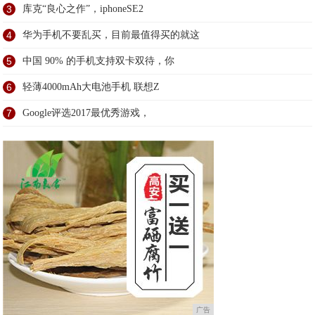
3
库克“良心之作”，iphoneSE2
4
华为手机不要乱买，目前最值得买的就这
5
中国 90% 的手机支持双卡双待，你
6
轻薄4000mAh大电池手机 联想Z
7
Google评选2017最优秀游戏，
广告