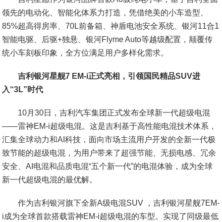
领先的电动化、智能化体系力打造，凭借绝美的小车造型、
85%超高得房率、70L前备箱、神盾电池安全系统、银河11合1
智能电驱、后驱+独悬、银河Flyme Auto等越级配置，颠覆传
统小车刻板印象，全方位满足用户多样化需求。
吉利银河星舰7 EM-i正式亮相，引领国民精品SUV进
入“3L”时代
10月30日，吉利汽车集团正式发布全球新一代超级电混
——雷神EM-i超级电混。这是吉利基于高性能电混技术体系，
汇集全球动力和AI科技，面向市场主流用户开发的全新一代极
致节能的超级电混，为用户带来了超强节能、无损电感、冗余
安全、AI电混和品质电混“五个新一代”的电混体验，成为全球
新一代超级电混的最优解。
作为吉利银河旗下全新A级电混SUV ，吉利银河星舰7EM-
i成为全球首款搭载雷神EM-i超级电混的车型。实现了同级最低