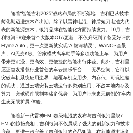
随着“智能吉利2025”战略布局的不断落地，吉利已从技术
孵化期迈进技术产出期。除了以雷神电混、神盾短刀电池为代
表的新能源技术，银河品牌在智能化方面持续发力。10月，吉
利银河E8迎来首个大版本OTA更新，不仅升级到了备受好评的
Flyme Auto，更一次更新就实现“Ai银河精灵”、WANOS全景
声、AI无麦K歌、管家模式离车助手等多项功能上车，为用户
带来更沉浸、更高效、更便捷的智能出行体验。此外，吉利星
愿还首发搭载行业首创的车云娱乐平台——无界空间，它可以
突破车机系统应用边界，颠覆车机应用少、内存低、可玩性差
的现状，通过云端安装云端运行多类别应用，不占本地内存及
算力，突破硬件限制等诸多优势，为用户带来史无前例的“车内
生态无限扩展”体验。
随着新一代雷神EM-i超级电混的发布与吉利银河星舰7
EM-i的惊艳亮相，吉利银河不仅展现了强大的创新实力和技术
底蕴，更进一步完善了吉利银河的产品矩阵。在新能源市场竞