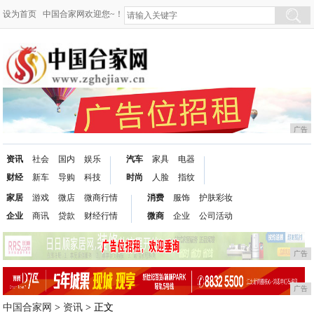
设为首页
中国合家网欢迎您~！
广告
资讯
社会
国内
娱乐
汽车
家具
电器
财经
新车
导购
科技
时尚
人脸
指纹
家居
游戏
微店
微商行情
消费
服饰
护肤彩妆
企业
商讯
贷款
财经行情
微商
企业
公司活动
广告
广告
中国合家网
>
资讯
> 正文