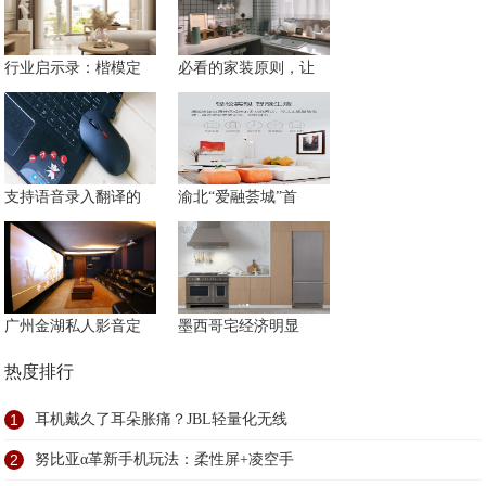
行业启示录：楷模定
必看的家装原则，让
支持语音录入翻译的
渝北“爱融荟城”首
广州金湖私人影音定
墨西哥宅经济明显
热度排行
1
耳机戴久了耳朵胀痛？JBL轻量化无线
2
努比亚α革新手机玩法：柔性屏+凌空手