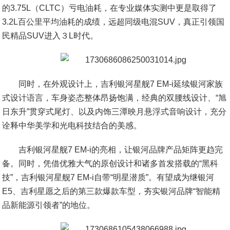
的3.75L（CLTC）亏电油耗，在专业媒体实测中更是取得了
3.2L百公里平均油耗的成绩，远超同级电混SUV，真正引领国
民精品SUV进入３L时代。
同时，在外观设计上，吉利银河星舰7 EM-i延续银河家族
式设计语言，车身姿态整体昂扬饱满，经典的双腰线设计、“旭
日东升”贯穿式尾灯、以及内饰三潭映月悬浮式音响设计，充分
诠释中华美学和光电科技结合的美感。
吉利银河星舰7 EM-i的亮相，让银河品牌产品矩阵更趋完
备。同时，凭借优雅大气的原创设计和诸多首发搭载的“黑科
技”，吉利银河星舰7 EM-i自带“明星潜质”。有望成为继银河
E5、吉利星愿之后的第三款爆款车型，夯实银河品牌“智能精
品新能源引领者”的地位。