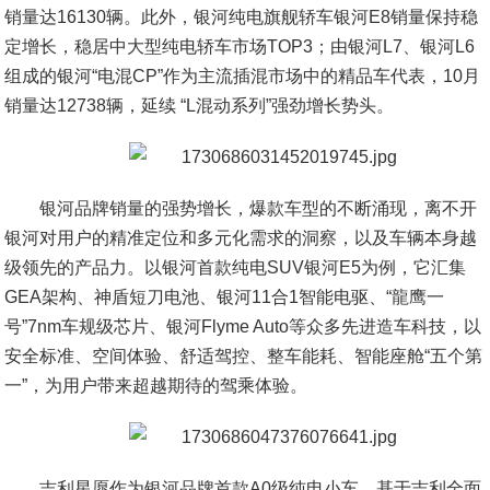
销量达16130辆。此外，银河纯电旗舰轿车银河E8销量保持稳
定增长，稳居中大型纯电轿车市场TOP3；由银河L7、银河L6
组成的银河“电混CP”作为主流插混市场中的精品车代表，10月
销量达12738辆，延续 “L混动系列”强劲增长势头。
银河品牌销量的强势增长，爆款车型的不断涌现，离不开
银河对用户的精准定位和多元化需求的洞察，以及车辆本身越
级领先的产品力。以银河首款纯电SUV银河E5为例，它汇集
GEA架构、神盾短刀电池、银河11合1智能电驱、“龍鹰一
号”7nm车规级芯片、银河Flyme Auto等众多先进造车科技，以
安全标准、空间体验、舒适驾控、整车能耗、智能座舱“五个第
一”，为用户带来超越期待的驾乘体验。
吉利星愿作为银河品牌首款A0级纯电小车，基于吉利全面