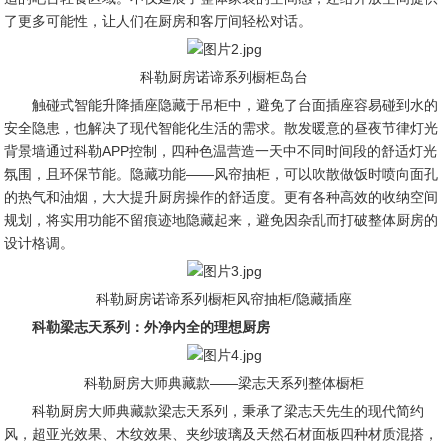
了更多可能性，让人们在厨房和客厅间轻松对话。
科勒厨房诺谛系列橱柜岛台
触碰式智能升降插座隐藏于吊柜中，避免了台面插座容易碰到水的
安全隐患，也解决了现代智能化生活的需求。散发暖意的昼夜节律灯光
背景墙通过科勒APP控制，四种色温营造一天中不同时间段的舒适灯光
氛围，且环保节能。隐藏功能——风帘抽柜，可以吹散做饭时喷向面孔
的热气和油烟，大大提升厨房操作的舒适度。更有各种高效的收纳空间
规划，将实用功能不留痕迹地隐藏起来，避免因杂乱而打破整体厨房的
设计格调。
科勒厨房诺谛系列橱柜风帘抽柜/隐藏插座
科勒梁志天系列：外净内全的理想厨房
科勒厨房大师典藏款——梁志天系列整体橱柜
科勒厨房大师典藏款梁志天系列，秉承了梁志天先生的现代简约
风，超亚光效果、木纹效果、夹纱玻璃及天然石材面板四种材质混搭，