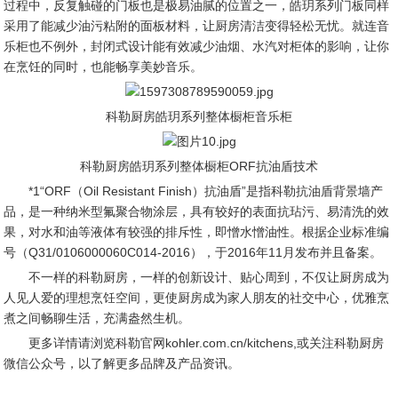
过程中，反复触碰的门板也是极易油腻的位置之一，皓玥系列门板同样
采用了能减少油污粘附的面板材料，让厨房清洁变得轻松无忧。就连音
乐柜也不例外，封闭式设计能有效减少油烟、水汽对柜体的影响，让你
在烹饪的同时，也能畅享美妙音乐。
科勒厨房皓玥系列整体橱柜音乐柜
科勒厨房皓玥系列整体橱柜ORF抗油盾技术
*1“ORF（Oil Resistant Finish）抗油盾”是指科勒抗油盾背景墙产
品，是一种纳米型氟聚合物涂层，具有较好的表面抗玷污、易清洗的效
果，对水和油等液体有较强的排斥性，即憎水憎油性。根据企业标准编
号（Q31/0106000060C014-2016），于2016年11月发布并且备案。
不一样的科勒厨房，一样的创新设计、贴心周到，不仅让厨房成为
人见人爱的理想烹饪空间，更使厨房成为家人朋友的社交中心，优雅烹
煮之间畅聊生活，充满盎然生机。
更多详情请浏览科勒官网kohler.com.cn/kitchens,或关注科勒厨房
微信公众号，以了解更多品牌及产品资讯。