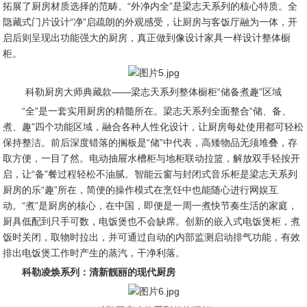
拓展了厨房材质选择的范畴。“外净内全”是梁志天系列的核心特质。全
隐藏式门片设计“净”启疏朗的外观感受，让厨房与客饭厅融为一体，开
启后则呈现出功能强大的厨房，真正做到像设计家具一样设计整体橱
柜。
科勒厨房大师典藏款——梁志天系列整体橱柜
“
储备煮趣
”
区域
“全”是一套实用厨房的精髓所在。梁志天系列全面整合“储、备、
煮、趣”四个功能区域，融合各种人性化设计，让厨房每处使用都可轻松
保持整洁。前后深度错落的搁板是“储”中代表，高矮物品无须堆叠，存
取方便，一目了然。电动抽屉水槽柜与地柜联动拉篮，解放双手轻按开
启，让“备”餐过程轻松不油腻。智能云窗与封闭式音乐柜是梁志天系列
厨房的乐“趣”所在，简便的操作模式在烹饪中也能随心进行网娱互
动。“煮”是厨房的核心，在中国，即便是一周一煮快节奏生活的家庭，
厨具低配到只手可数，电饭煲也不会缺席。创新的嵌入式电饭煲柜，煮
饭时关闭，取物时拉出，并可通过自动的内部监测启动排气功能，有效
排出电饭煲工作时产生的蒸汽，干净利落。
科勒凌焕系列：清新靓丽的现代厨房