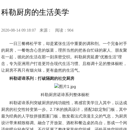
科勒厨房的生活美学
2020-08-14 09:18:07
来源：
阅读：904
一日三餐稀松平常，却是紧张生活中重要的调和剂。一个完备衬手
的厨房，一餐饱含心意的饭菜，理所当然的把各自忙碌的家人、朋友聚
在一起，彼此的生活在那一刻亲密交织。科勒厨房延袭“优雅生活”理
念，专为亚洲用户打造更符合现代生活习惯、且格调十足的整体橱柜，
让厨房不再只有烟火味，更有盎然的生活气。
科勒诺谛系列：打破隔阂的社交厨房
科勒厨房诺谛系列整体橱柜
科勒诺谛系列突破厨房的纯功能性，将感官美学注入其中，以达成
厨房的社交性转变第一步。2.7米的挑高设计，搭配3款定制门板，其中
最为经典的人字纹拼接图案门板，散发着法式浪漫主义的气息，为厨房
设计带来精致格调。融合了开放架、酒柜和餐边桌的岛台，形成一个闲
适的吧台轻食区域。不仅延展了整体家装的空间感，还给开放空间提供