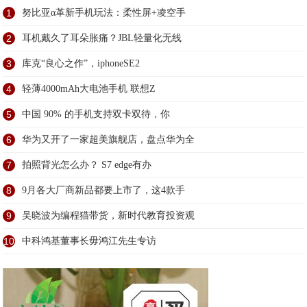
1
努比亚α革新手机玩法：柔性屏+凌空手
2
耳机戴久了耳朵胀痛？JBL轻量化无线
3
库克“良心之作”，iphoneSE2
4
轻薄4000mAh大电池手机 联想Z
5
中国 90% 的手机支持双卡双待，你
6
华为又开了一家超美旗舰店，盘点华为全
7
拍照背光怎么办？ S7 edge有办
8
9月各大厂商新品都要上市了，这4款手
9
吴晓波为编程猫带货，新时代教育投资观
10
中科鸿基董事长毋鸿江先生专访