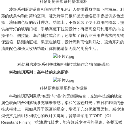
科勒厨房凌焕系列整体橱柜
凌焕系列厨房蓝白相间的时尚配色让人仿佛置身艳阳下的海岛。利
落的线条勾勒出简约空间。哑光烤漆门板和抛光镀络把手皆提供多色选
择，演绎调色板的设计理念。功能上，不仅延续了便于取用的概念，提
供如带灯的玻璃门柜，手动高柜下拉篮设计；有提高空间利用率的抽拉
操作台、侧拉篮、岛台抽拉式台面；还增加了符合亚洲用户需求的食物
保温箱、防潮抽屉柜、果蔬栏抽屉，设计周到而恰到好处。凌焕系列的
清爽配色和强大收纳功能让你拥抱清新无忧的厨房生活。
科勒厨房凌焕系列整体橱柜抽拉式操作台/食物保温箱
科勒皓玥系列：高科技的未来厨房
科勒厨房皓玥系列整体橱柜
科勒皓玥系列秉承“智慧”与“美”的无缝隙结合，充满科技感的钛金
属色表面结合利落线条充满未来感，柔和的蓝色灯光，投射在独特的悬
挂式柜体上，宛如悬浮于深邃的星空，增添了几分优雅而柔和。减少油
烟侵扰是皓玥系列核心的设计关键词，背景墙采用了“ORF（Oil
Resistant Finish）”抗油盾*1技术，能有效减少油污的侵袭。备餐烹煮