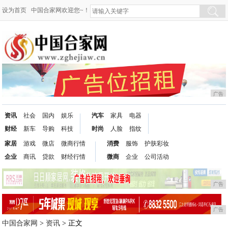
设为首页
中国合家网欢迎您~！
广告
资讯
社会
国内
娱乐
汽车
家具
电器
财经
新车
导购
科技
时尚
人脸
指纹
家居
游戏
微店
微商行情
消费
服饰
护肤彩妆
企业
商讯
贷款
财经行情
微商
企业
公司活动
广告
广告
中国合家网
>
资讯
> 正文