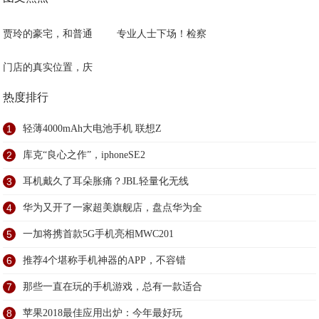
贾玲的豪宅，和普通
专业人士下场！检察
门店的真实位置，庆
热度排行
1
轻薄4000mAh大电池手机 联想Z
2
库克“良心之作”，iphoneSE2
3
耳机戴久了耳朵胀痛？JBL轻量化无线
4
华为又开了一家超美旗舰店，盘点华为全
5
一加将携首款5G手机亮相MWC201
6
推荐4个堪称手机神器的APP，不容错
7
那些一直在玩的手机游戏，总有一款适合
8
苹果2018最佳应用出炉：今年最好玩