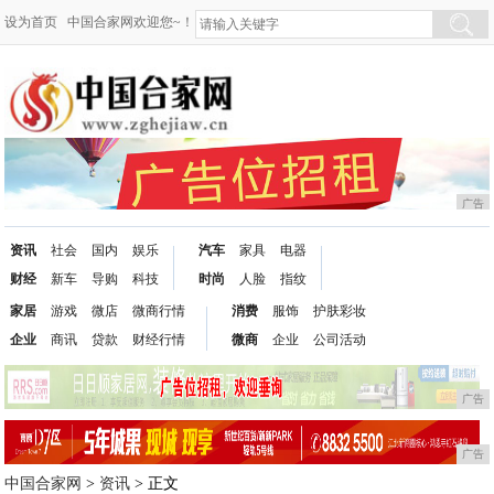
设为首页
中国合家网欢迎您~！
广告
资讯
社会
国内
娱乐
汽车
家具
电器
财经
新车
导购
科技
时尚
人脸
指纹
家居
游戏
微店
微商行情
消费
服饰
护肤彩妆
企业
商讯
贷款
财经行情
微商
企业
公司活动
广告
广告
中国合家网
>
资讯
> 正文