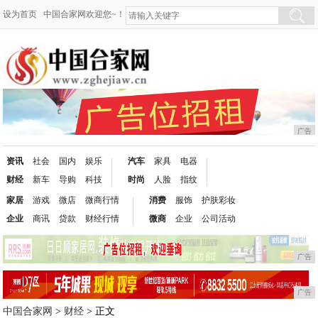
设为首页
中国合家网欢迎您~！
广告
资讯
社会
国内
娱乐
汽车
家具
电器
财经
新车
导购
科技
时尚
人脸
指纹
家居
游戏
微店
微商行情
消费
服饰
护肤彩妆
企业
商讯
贷款
财经行情
微商
企业
公司活动
广告
广告
中国合家网
>
财经
> 正文