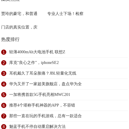
贾玲的豪宅，和普通
专业人士下场！检察
门店的真实位置，庆
热度排行
1
轻薄4000mAh大电池手机 联想Z
2
库克“良心之作”，iphoneSE2
3
耳机戴久了耳朵胀痛？JBL轻量化无线
4
华为又开了一家超美旗舰店，盘点华为全
5
一加将携首款5G手机亮相MWC201
6
推荐4个堪称手机神器的APP，不容错
7
那些一直在玩的手机游戏，总有一款适合
8
魅蓝手机不停自动重启解决方法